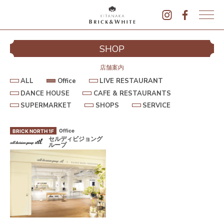
K
I
シ
SHOP
T
イ
A
N
店舗案内
A
ALL
Office
LIVE RESTAURANT
K
DANCE HOUSE
CAFE & RESTAURANTS
A
B
SUPERMARKET
SHOPS
SERVICE
R
I
Office
BRICK NORTH 1F
C
セルディビジョング
K
ループ
&
駐
W
H
I
T
E