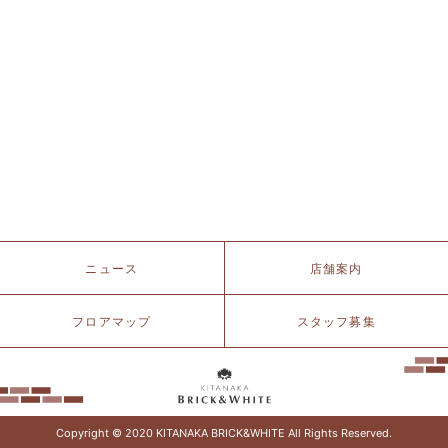
店
舗
詳
細
へ
北
ニュース
店舗案内
仲
ブ
リ
フロアマップ
スタッフ募集
ッ
ク
&
ホ
ワ
イ
Copyright © 2020 KITANAKA BRICK&WHITE All Rights Reserved.
ト