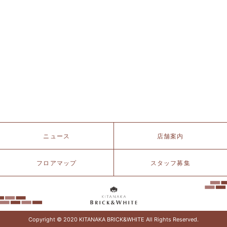
北
ニュース
店舗案内
仲
ブ
リ
フロアマップ
スタッフ募集
ッ
ク
&
ホ
ワ
イ
Copyright © 2020 KITANAKA BRICK&WHITE All Rights Reserved.
ト