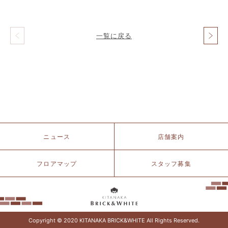
一覧に戻る
投
稿
ナ
ビ
ゲ
ー
シ
ョ
ン
北
ニュース
店舗案内
仲
ブ
リ
フロアマップ
スタッフ募集
ッ
ク
&
ホ
ワ
イ
Copyright © 2020 KITANAKA BRICK&WHITE All Rights Reserved.
ト