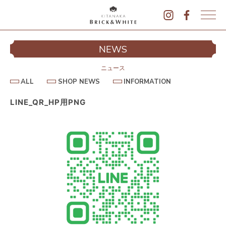
K
I
シ
NEWS
T
イ
A
N
ニュース
A
A
S
I
ALL
SHOP NEWS
INFORMATION
L
K
H
N
L
O
F
A
P
O
LINE_QR_HP用PNG
B
N
R
E
M
R
W
A
I
S
T
I
C
O
K
N
&
駐
W
H
I
T
E