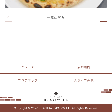
一覧に戻る
投
稿
ナ
ビ
ゲ
ー
シ
ョ
ン
北
ニュース
店舗案内
仲
ブ
リ
フロアマップ
スタッフ募集
ッ
ク
&
ホ
ワ
イ
Copyright © 2020 KITANAKA BRICK&WHITE All Rights Reserved.
ト