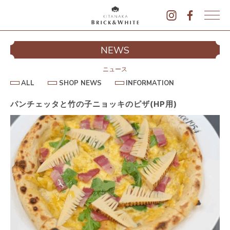
K
I
シ
NEWS
T
イ
A
N
ニュース
A
A
S
I
ALL
SHOP NEWS
INFORMATION
L
K
H
N
L
O
F
A
P
O
パンチェッタと竹の子ニョッキのピザ(HP用)
B
N
R
E
M
R
W
A
I
S
T
I
C
O
K
N
&
駐
W
H
I
T
E