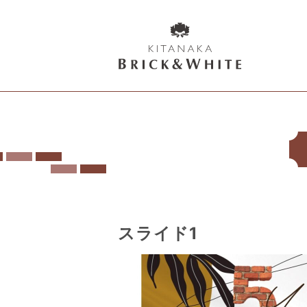
K
I
T
A
N
A
K
A
B
スライド1
R
I
C
K