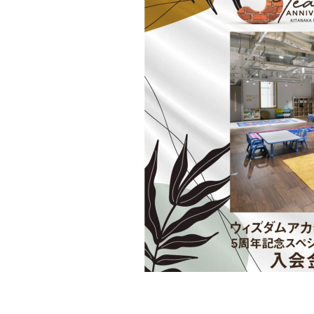
&
W
H
I
T
E