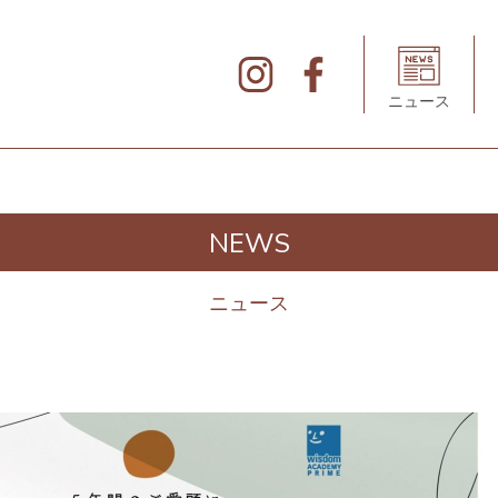
北
仲
ブ
リ
ニュース
ッ
ク
&
ホ
ワ
イ
ト
の
デ
NEWS
ィ
レ
ク
ト
ニュース
リ