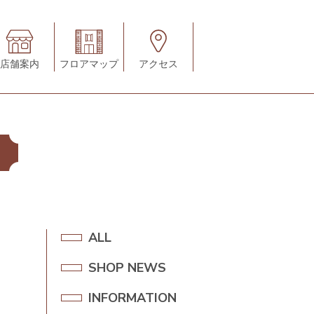
店舗案内
フロアマップ
アクセス
A
ALL
L
SHOP NEWS
S
L
H
INFORMATION
I
O