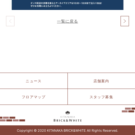
一覧に戻る
投
稿
ナ
ビ
ゲ
ー
シ
ョ
ン
北
ニュース
店舗案内
仲
ブ
リ
フロアマップ
スタッフ募集
ッ
ク
&
ホ
ワ
イ
Copyright © 2020 KITANAKA BRICK&WHITE All Rights Reserved.
ト