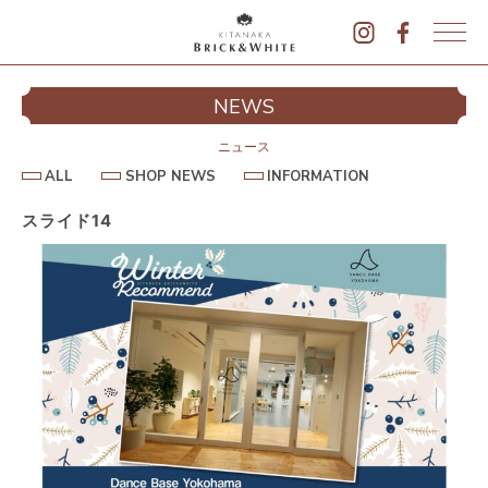
K
I
シ
NEWS
T
イ
A
N
ニュース
A
A
S
I
ALL
SHOP NEWS
INFORMATION
L
K
H
N
L
O
F
A
P
O
スライド14
B
N
R
E
M
R
W
A
I
S
T
I
C
O
K
N
&
駐
W
H
I
T
E