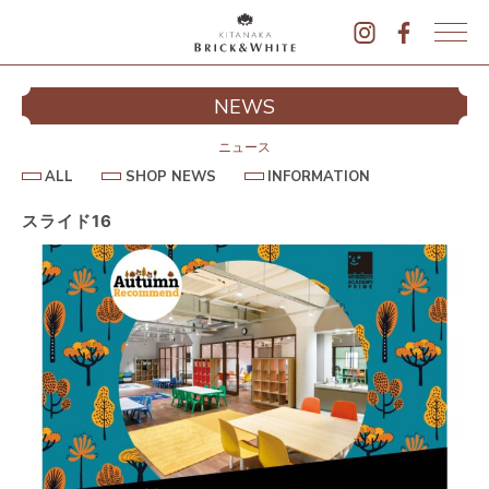
K
I
シ
NEWS
T
イ
A
N
ニュース
A
A
S
I
ALL
SHOP NEWS
INFORMATION
L
K
H
N
L
O
F
A
P
O
スライド16
B
N
R
E
M
R
W
A
I
S
T
I
C
O
K
N
&
駐
W
H
I
T
E