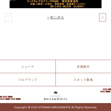
一覧に戻る
投
稿
ナ
ビ
ゲ
ー
シ
ョ
ン
北
ニュース
店舗案内
仲
ブ
リ
フロアマップ
スタッフ募集
ッ
ク
&
ホ
ワ
イ
Copyright © 2020 KITANAKA BRICK&WHITE All Rights Reserved.
ト