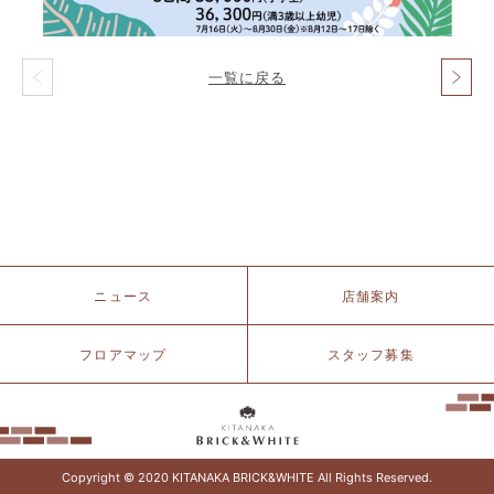
一覧に戻る
投
稿
ナ
ビ
ゲ
ー
シ
ョ
ン
北
ニュース
店舗案内
仲
ブ
リ
フロアマップ
スタッフ募集
ッ
ク
&
ホ
ワ
イ
Copyright © 2020 KITANAKA BRICK&WHITE All Rights Reserved.
ト