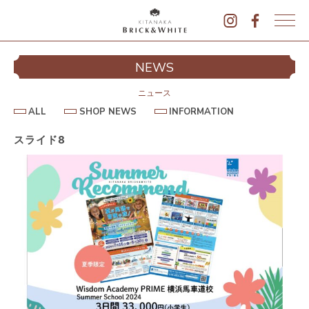
K
I
シ
NEWS
T
イ
A
N
ニュース
A
A
S
I
ALL
SHOP NEWS
INFORMATION
L
K
H
N
L
O
F
A
P
O
スライド8
B
N
R
E
M
R
W
A
I
S
T
I
C
O
K
N
&
駐
W
H
I
T
E