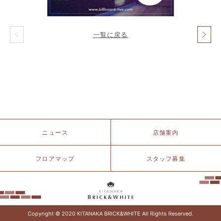
一覧に戻る
投
稿
ナ
ビ
ゲ
ー
シ
ョ
ン
北
ニュース
店舗案内
仲
ブ
リ
フロアマップ
スタッフ募集
ッ
ク
&
ホ
ワ
イ
Copyright © 2020 KITANAKA BRICK&WHITE All Rights Reserved.
ト