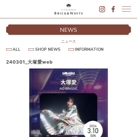
K
I
シ
NEWS
T
イ
A
N
ニュース
A
A
S
I
ALL
SHOP NEWS
INFORMATION
L
K
H
N
L
O
F
A
P
O
240301_大塚愛web
B
N
R
E
M
R
W
A
I
S
T
I
C
O
K
N
&
駐
W
H
I
T
E