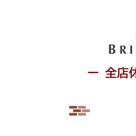
&
W
H
I
T
E