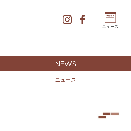
北
仲
ブ
リ
ニュース
ッ
ク
&
ホ
ワ
イ
ト
の
デ
NEWS
ィ
レ
ク
ト
ニュース
リ