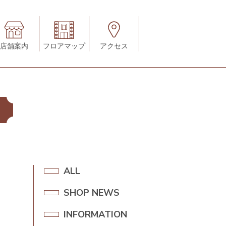
店舗案内
フロアマップ
アクセス
A
ALL
L
SHOP NEWS
S
L
H
INFORMATION
I
O