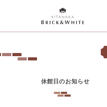
K
I
T
A
N
A
K
A
B
休館日のお知らせ
R
I
C
K