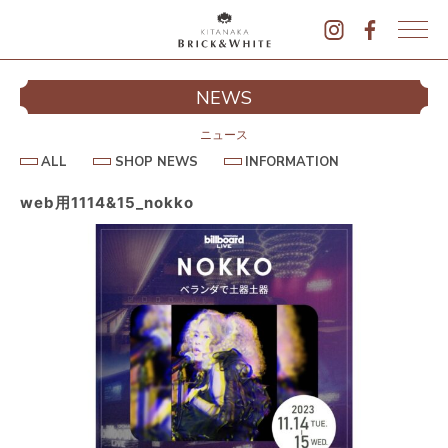
K
I
シ
NEWS
T
イ
A
N
ニュース
A
A
S
I
ALL
SHOP NEWS
INFORMATION
L
K
H
N
L
O
F
A
P
O
web用1114&15_nokko
B
N
R
E
M
R
W
A
I
S
T
I
C
O
K
N
&
駐
W
H
I
T
E