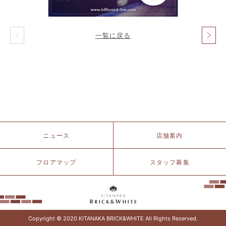
一覧に戻る
投
稿
ナ
ビ
ゲ
ー
シ
ョ
ン
北
ニュース
店舗案内
仲
ブ
リ
フロアマップ
スタッフ募集
ッ
ク
&
ホ
ワ
イ
Copyright © 2020 KITANAKA BRICK&WHITE All Rights Reserved.
ト