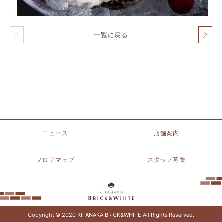
一覧に戻る
投
稿
ナ
ビ
ゲ
ー
シ
ョ
ン
北
ニュース
店舗案内
仲
ブ
リ
フロアマップ
スタッフ募集
ッ
ク
&
ホ
ワ
イ
Copyright © 2020 KITANAKA BRICK&WHITE All Rights Reserved.
ト