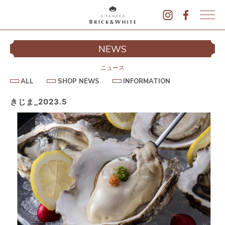
K
I
シ
NEWS
T
イ
A
N
ニュース
A
A
S
I
ALL
SHOP NEWS
INFORMATION
L
K
H
N
L
O
F
A
P
O
きじま_2023.5
B
N
R
E
M
R
W
A
I
S
T
I
C
O
K
N
&
駐
W
H
I
T
E