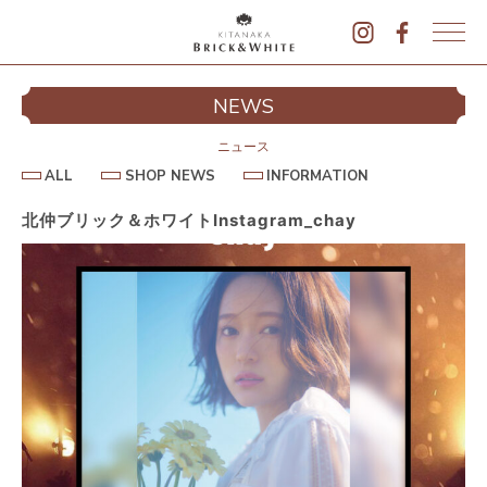
K
I
シ
NEWS
T
イ
A
N
ニュース
A
A
S
I
ALL
SHOP NEWS
INFORMATION
L
K
H
N
L
O
F
A
P
O
北仲ブリック＆ホワイトInstagram_chay
B
N
R
E
M
R
W
A
I
S
T
I
C
O
K
N
&
駐
W
H
I
T
E