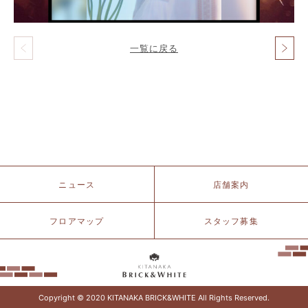
一覧に戻る
投
稿
ナ
ビ
ゲ
ー
シ
ョ
ン
北
ニュース
店舗案内
仲
ブ
リ
フロアマップ
スタッフ募集
ッ
ク
&
ホ
ワ
イ
Copyright © 2020 KITANAKA BRICK&WHITE All Rights Reserved.
ト