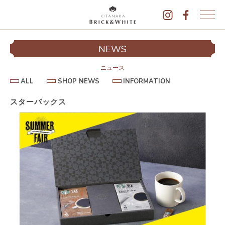
K
I
シ
NEWS
T
イ
A
N
ニュース
A
A
S
I
ALL
SHOP NEWS
INFORMATION
L
K
H
N
L
O
F
A
P
O
スターバックス
B
N
R
E
M
R
W
A
I
S
T
I
C
O
K
N
&
駐
W
H
I
T
E