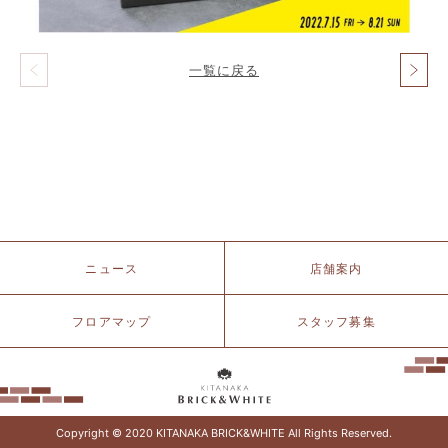
一覧に戻る
投
稿
ナ
ビ
ゲ
ー
シ
ョ
ン
北
ニュース
店舗案内
仲
ブ
リ
フロアマップ
スタッフ募集
ッ
ク
&
ホ
ワ
イ
Copyright © 2020 KITANAKA BRICK&WHITE All Rights Reserved.
ト