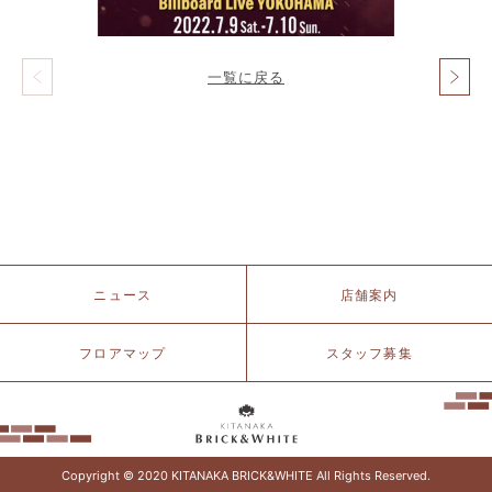
一覧に戻る
投
稿
ナ
ビ
ゲ
ー
シ
ョ
ン
北
ニュース
店舗案内
仲
ブ
リ
フロアマップ
スタッフ募集
ッ
ク
&
ホ
ワ
イ
Copyright © 2020 KITANAKA BRICK&WHITE All Rights Reserved.
ト