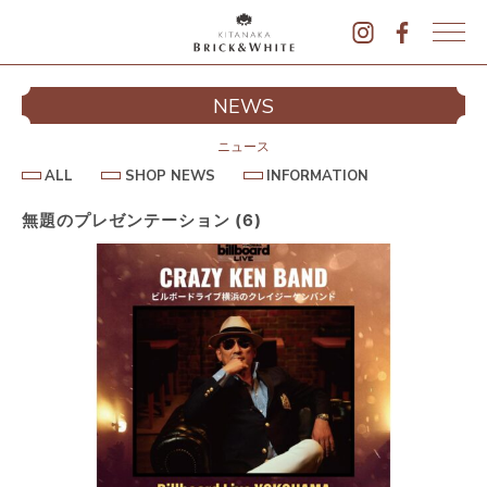
K
I
シ
NEWS
T
イ
A
N
ニュース
A
A
S
I
ALL
SHOP NEWS
INFORMATION
L
K
H
N
L
O
F
A
P
O
無題のプレゼンテーション (6)
B
N
R
E
M
R
W
A
I
S
T
I
C
O
K
N
&
駐
W
H
I
T
E