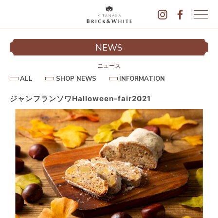
K
I
シ
NEWS
T
イ
A
N
ニュース
A
A
S
I
ALL
SHOP NEWS
INFORMATION
L
K
H
N
L
O
F
A
P
O
ジャンフランソワHalloween-fair2021
B
N
R
E
M
R
W
A
I
S
T
I
C
O
K
N
&
駐
W
H
I
T
E