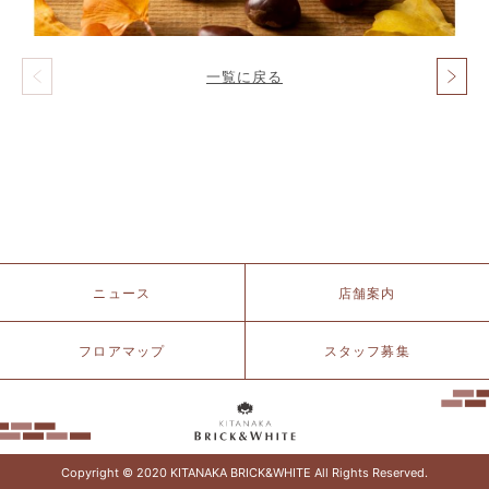
一覧に戻る
投
稿
ナ
ビ
ゲ
ー
シ
ョ
ン
北
ニュース
店舗案内
仲
ブ
リ
フロアマップ
スタッフ募集
ッ
ク
&
ホ
ワ
イ
Copyright © 2020 KITANAKA BRICK&WHITE All Rights Reserved.
ト