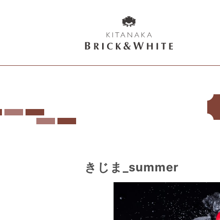
K
I
T
A
N
A
K
A
B
きじま_summer
R
I
C
K