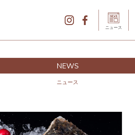
北
仲
ブ
リ
ニュース
ッ
ク
&
ホ
ワ
イ
ト
の
デ
NEWS
ィ
レ
ク
ト
ニュース
リ