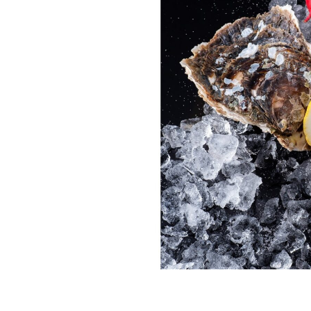
&
W
H
I
T
E