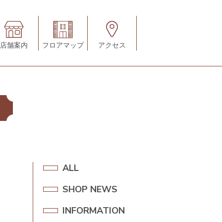
店舗案内
フロアマップ
アクセス
A
ALL
L
SHOP NEWS
S
L
H
INFORMATION
I
O