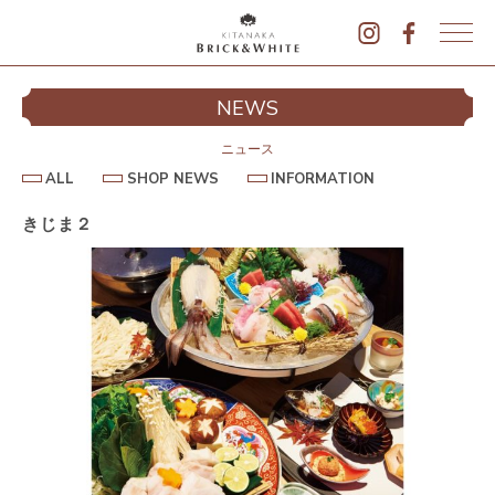
K
I
シ
NEWS
T
イ
A
N
ニュース
A
A
S
I
ALL
SHOP NEWS
INFORMATION
L
K
H
N
L
O
F
A
P
O
きじま２
B
N
R
E
M
R
W
A
I
S
T
I
C
O
K
N
&
駐
W
H
I
T
E