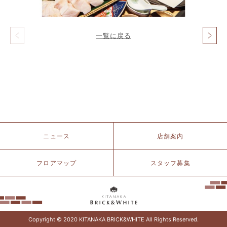
一覧に戻る
投
稿
ナ
ビ
ゲ
ー
シ
ョ
ン
北
ニュース
店舗案内
仲
ブ
リ
フロアマップ
スタッフ募集
ッ
ク
&
ホ
ワ
イ
Copyright © 2020 KITANAKA BRICK&WHITE All Rights Reserved.
ト