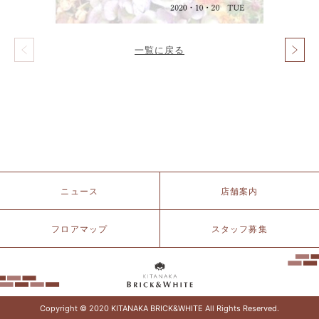
一覧に戻る
投
稿
ナ
ビ
ゲ
ー
シ
ョ
ン
北
ニュース
店舗案内
仲
ブ
リ
フロアマップ
スタッフ募集
ッ
ク
&
ホ
ワ
イ
Copyright © 2020 KITANAKA BRICK&WHITE All Rights Reserved.
ト