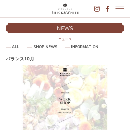
K
I
シ
NEWS
T
イ
A
N
ニュース
A
A
S
I
ALL
SHOP NEWS
INFORMATION
L
K
H
N
L
O
F
A
P
O
バランス10月
B
N
R
E
M
R
W
A
I
S
T
I
C
O
K
N
&
駐
W
H
I
T
E