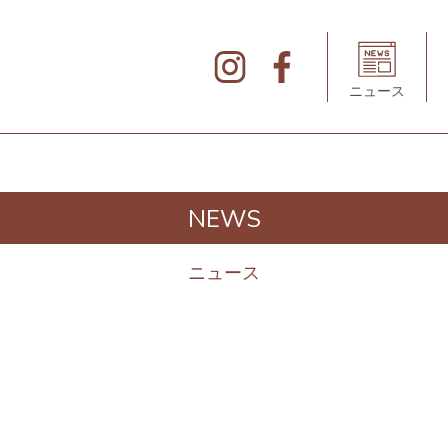
北
仲
ブ
リ
ニュース
ッ
ク
&
ホ
ワ
イ
ト
の
デ
NEWS
ィ
レ
ク
ト
ニュース
リ