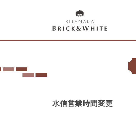
K
I
T
A
N
A
K
A
B
水信営業時間変更
R
I
C
K