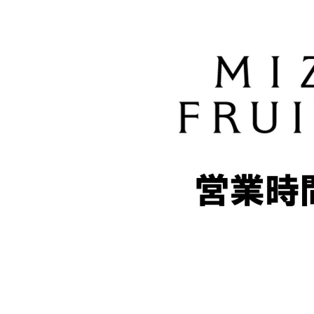
&
W
H
I
T
E