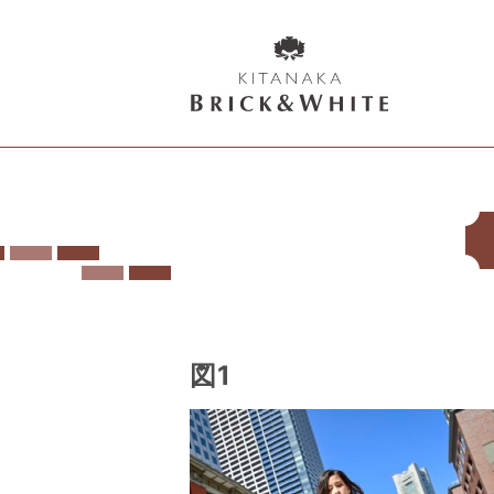
K
I
T
A
N
A
K
A
B
図1
R
I
C
K