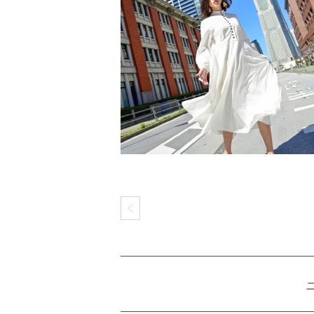
&
W
H
I
T
E
投
稿
ナ
北
ビ
仲
ゲ
ブ
ー