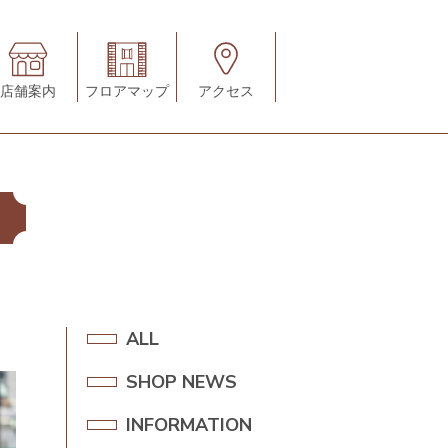
店舗案内
フロアマップ
アクセス
A
ALL
L
SHOP NEWS
S
L
H
INFORMATION
I
O