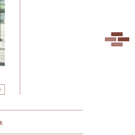
N
P
F
N
O
E
R
W
M
S
A
T
I
O
N
集