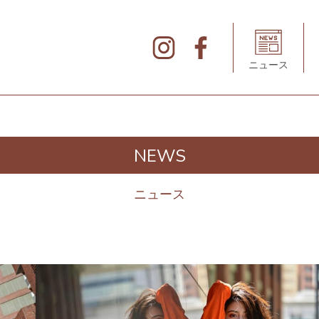
北
仲
ブ
リ
ニュース
ッ
ク
&
ホ
ワ
イ
ト
の
デ
NEWS
ィ
レ
ク
ト
ニュース
リ